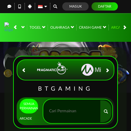
MASUK
DAFTAR
NO
RACE
TOGEL
OLAHRAGA
CRASH GAME
ARCADE
BTGAMING
SEMUA
PERMAINAN
ARCADE