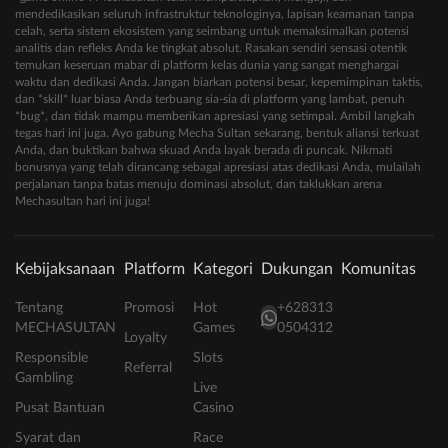
mendedikasikan seluruh infrastruktur teknologinya, lapisan keamanan tanpa
celah, serta sistem ekosistem yang seimbang untuk memaksimalkan potensi
analitis dan refleks Anda ke tingkat absolut. Rasakan sendiri sensasi otentik
temukan keseruan mabar di platform kelas dunia yang sangat menghargai
waktu dan dedikasi Anda. Jangan biarkan potensi besar, kepemimpinan taktis,
dan *skill* luar biasa Anda terbuang sia-sia di platform yang lambat, penuh
*bug*, dan tidak mampu memberikan apresiasi yang setimpal. Ambil langkah
tegas hari ini juga. Ayo gabung Mecha Sultan sekarang, bentuk aliansi terkuat
Anda, dan buktikan bahwa skuad Anda layak berada di puncak. Nikmati
bonusnya yang telah dirancang sebagai apresiasi atas dedikasi Anda, mulailah
perjalanan tanpa batas menuju dominasi absolut, dan taklukkan arena
Mechasultan hari ini juga!
Kebijaksanaan
Platform
Kategori
Dukungan
Komunitas
Tentang
Promosi
Hot
+628313
MECHASULTAN
Games
0504312
Loyalty
Responsible
Slots
Referral
Gambling
Live
Pusat Bantuan
Casino
Syarat dan
Race