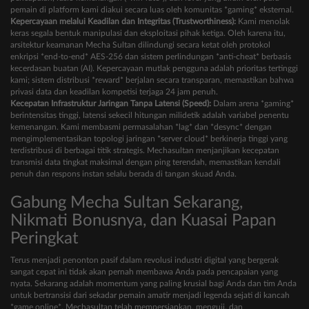
pemain di platform kami diakui secara luas oleh komunitas *gaming* eksternal.
Kepercayaan melalui Keadilan dan Integritas (Trustworthiness):
Kami menolak
keras segala bentuk manipulasi dan eksploitasi pihak ketiga. Oleh karena itu,
arsitektur keamanan Mecha Sultan dilindungi secara ketat oleh protokol
enkripsi *end-to-end* AES-256 dan sistem perlindungan *anti-cheat* berbasis
kecerdasan buatan (AI). Kepercayaan mutlak pengguna adalah prioritas tertinggi
kami; sistem distribusi *reward* berjalan secara transparan, memastikan bahwa
privasi data dan keadilan kompetisi terjaga 24 jam penuh.
Kecepatan Infrastruktur Jaringan Tanpa Latensi (Speed):
Dalam arena *gaming*
berintensitas tinggi, latensi sekecil hitungan milidetik adalah variabel penentu
kemenangan. Kami membasmi permasalahan *lag* dan *desync* dengan
mengimplementasikan topologi jaringan *server cloud* berkinerja tinggi yang
terdistribusi di berbagai titik strategis. Mechasultan menjanjikan kecepatan
transmisi data tingkat maksimal dengan ping terendah, memastikan kendali
penuh dan respons instan selalu berada di tangan skuad Anda.
Gabung Mecha Sultan Sekarang,
Nikmati Bonusnya, dan Kuasai Papan
Peringkat
Terus menjadi penonton pasif dalam revolusi industri digital yang bergerak
sangat cepat ini tidak akan pernah membawa Anda pada pencapaian yang
nyata. Sekarang adalah momentum yang paling krusial bagi Anda dan tim Anda
untuk bertransisi dari sekadar pemain amatir menjadi legenda sejati di kancah
*game online*. Mechasultan telah mempersiapkan, menguji, dan