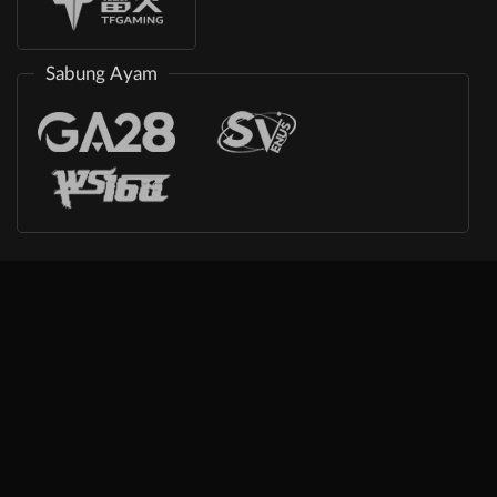
Sabung Ayam