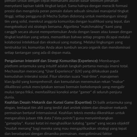
pemain untuk dengan cepat memahami aturan dasar sebelum perlahan
menyelami lapisan taktik tingkat lanjut. Sama halnya dengan meracik formasi
presisi dan mengelola peran pemain dalam sebuah simulasi manajerial tingkat
tinggi, setiap pengguna di Mecha Sultan didorong untuk membangun sinergi
tim yang solid, merekrut anggota komunitas dengan kualifikasi yang tepat, dan
mengeksekusi visi strategis bersama. Algoritma *matchmaking* kami yang
canggih secara akurat mempertemukan Anda dengan lawan atau kawan dengan
tingkat keahlian yang setara, memastikan bahwa setiap progres dicapai melalui
kolaborasi intelektual dan eksekusi yang matang. Melalui lingkungan yang
terstruktur ini, komunitas Anda akan tumbuh secara organik dan mendominasi
setiap tantangan yang ada di depan mata.
Pengalaman Interaktif dan Sinergi Komunitas (Experience):
Membangun
platform antarmuka yang intuitif adalah langkah pertama menuju imersi total.
Mechasultan merancang *User Experience* (UX) yang difokuskan pada
kemudahan interaksi sosial. Fitur obrolan suara *real-time*, manajemen
klan/guild yang komprehensif, dan kemudahan menemukan rekan *mabar*
dikalibrasi untuk menciptakan sensasi bermain berkelompok yang mengalir
mulus tanpa friksi, memfasilitasi koneksi antar *gamer* di seluruh penjuru
dunia.
Keahlian Desain Mekanik dan Kurasi Game (Expertise):
Di balik antarmuka yang
elegan, terdapat tim ahli yang terdiri dari arsitek sistem dan desainer mekanik
permainan bertaraf internasional. Keahlian teknis mereka dikerahkan untuk
menganalisis jutaan titik data (*data points*) guna menyeimbangkan
*gameplay*. Kurasi ketat ini menghasilkan katalog *game* yang secara objektif
"mudah menang" bagi mereka yang mau mengaplikasikan strategi yang tepat
dan beradaptasi dengan dinamika permainan, mengeliminasi faktor