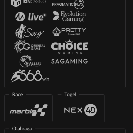
Race
Togel
Olahraga