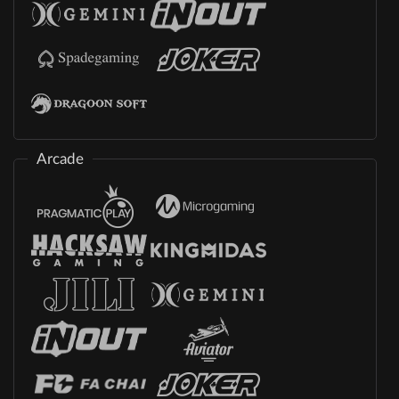
Arcade