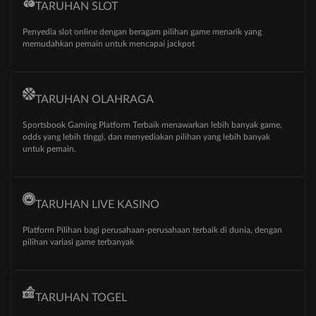
TARUHAN SLOT
Penyedia slot online dengan beragam pilihan game menarik yang
memudahkan pemain untuk mencapai jackpot
TARUHAN OLAHRAGA
Sportsbook Gaming Platform Terbaik menawarkan lebih banyak game,
odds yang lebih tinggi, dan menyediakan pilihan yang lebih banyak
untuk pemain.
TARUHAN LIVE KASINO
Platform Pilihan bagi perusahaan-perusahaan terbaik di dunia, dengan
pilihan variasi game terbanyak
TARUHAN TOGEL