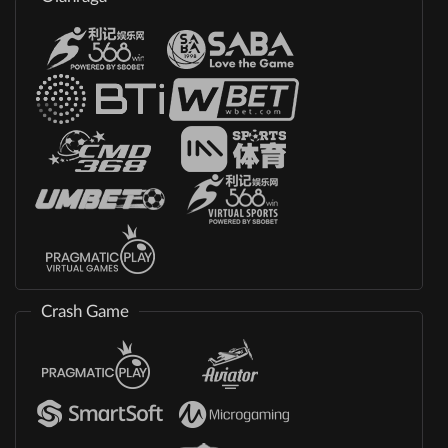
Crash Game