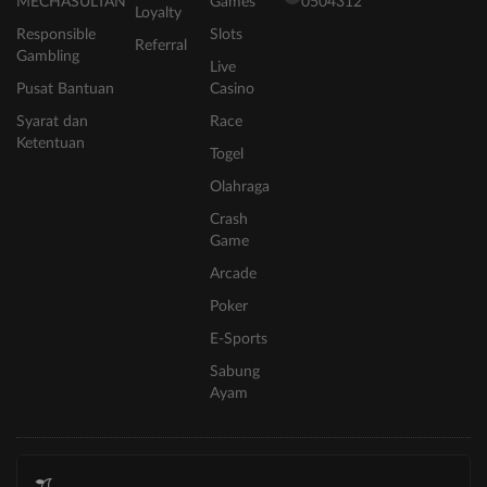
MECHASULTAN
Games
0504312
Loyalty
Responsible
Slots
Referral
Gambling
Live
Pusat Bantuan
Casino
Syarat dan
Race
Ketentuan
Togel
Olahraga
Crash
Game
Arcade
Poker
E-Sports
Sabung
Ayam