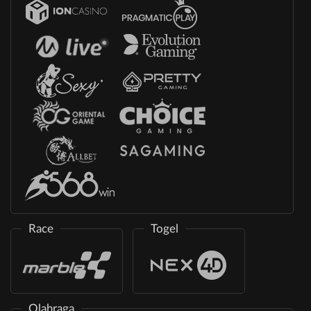
Race
Togel
Olahraga