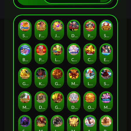
Shoot Piggy
Fiesta Frenzy
Jewely Spin
Dr.Franken’s Lab
Panda’s Jackpot
Safari Run
BigBang Spin
Pop Popcorns
Little Witch's Fortune
Celestial Goddess
Cherry Bell
Elizabeth Lab
Golden Panda
King of Pig
Gold of the King
Magic Fire
Lucky Waterfalls
Sword Master
Mystery Wind
Detective’s Dream
Gold Dragon
Diamond Mask
Oriental Treasures
Mega Cave