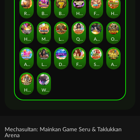
Rhino King
Bonanza Coins
Big Sevens Jackpot
Halloween Ghost
Fury Fighters
Hit Mahjong Wins
Hidden City
Mahjong Super Wins
Legacy of Midas
Quests of Olympus
Astro Luck
Olympus Legend
Amazing Soda Rush
Legend of Tarzan
Double Race
Fantastic Faries
Santa in the Summer
Ancient Stones
Holy Knight
Wolf Begins
Mechasultan: Mainkan Game Seru & Taklukkan
Arena