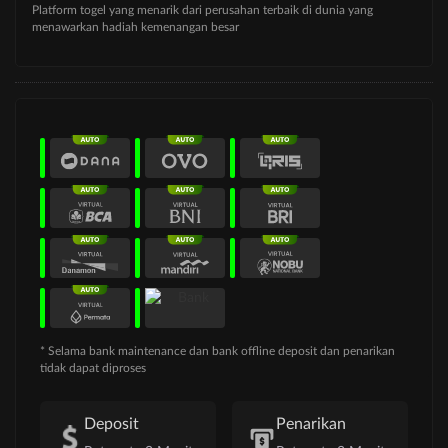
Platform togel yang menarik dari perusahan terbaik di dunia yang
menawarkan hadiah kemenangan besar
* Selama bank maintenance dan bank offline deposit dan penarikan
tidak dapat diproses
Deposit
Penarikan