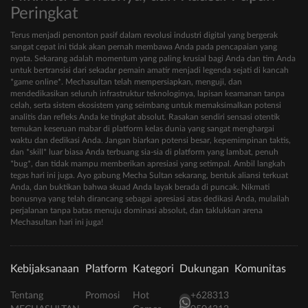
Peringkat
Terus menjadi penonton pasif dalam revolusi industri digital yang bergerak
sangat cepat ini tidak akan pernah membawa Anda pada pencapaian yang
nyata. Sekarang adalah momentum yang paling krusial bagi Anda dan tim Anda
untuk bertransisi dari sekadar pemain amatir menjadi legenda sejati di kancah
*game online*. Mechasultan telah mempersiapkan, menguji, dan
mendedikasikan seluruh infrastruktur teknologinya, lapisan keamanan tanpa
celah, serta sistem ekosistem yang seimbang untuk memaksimalkan potensi
analitis dan refleks Anda ke tingkat absolut. Rasakan sendiri sensasi otentik
temukan keseruan mabar di platform kelas dunia yang sangat menghargai
waktu dan dedikasi Anda. Jangan biarkan potensi besar, kepemimpinan taktis,
dan *skill* luar biasa Anda terbuang sia-sia di platform yang lambat, penuh
*bug*, dan tidak mampu memberikan apresiasi yang setimpal. Ambil langkah
tegas hari ini juga. Ayo gabung Mecha Sultan sekarang, bentuk aliansi terkuat
Anda, dan buktikan bahwa skuad Anda layak berada di puncak. Nikmati
bonusnya yang telah dirancang sebagai apresiasi atas dedikasi Anda, mulailah
perjalanan tanpa batas menuju dominasi absolut, dan taklukkan arena
Mechasultan hari ini juga!
Kebijaksanaan
Platform
Kategori
Dukungan
Komunitas
Tentang
Promosi
Hot
+628313