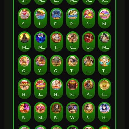
Skull Lord
Monkey King
Last Valkyrie
Miracle Ring
Aero Adventure
Royal Princess
Secret Ball
Journey to the Abyss
Frozen Blade
Reel Bass Family
Sugar Crush!
Magic Candy Factory
Mountain Spirit
Moonlight Cats
Tiggy Luck
Cleo’s Fortune
Queen's Bow
Medusa’s Blessing
Golden Kitty
Yummy Kitchen
Gold Mine Rush
The Fates of Sisters
Lost Treasure
Toy of Legend
Hot Safari Run
Jam Crush
Hottie’s Vacation
Festival of the Dead
Pirate's Treasure
Lucky Goldbar
Buffalo Begins
Mega Sevens
Book of Pharaoh
Western Sherrif
Secret of Goddess
Hottie’s Paradise