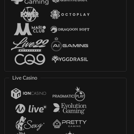
Live Casino