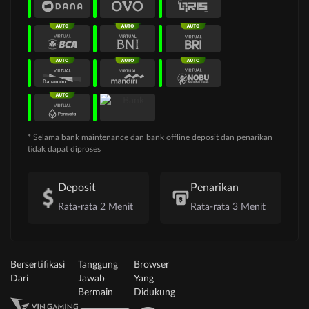
* Selama bank maintenance dan bank offline deposit dan penarikan
tidak dapat diproses
Deposit
Penarikan
Rata-rata 2 Menit
Rata-rata 3 Menit
Bersertifikasi
Tanggung
Browser
Dari
Jawab
Yang
Bermain
Didukung