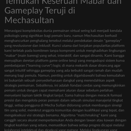
Temukan Keseruan Mabar dan
Gameplay Teruji di
Mechasultan
Menavigasi kompleksitas dunia permainan virtual sering kali menjadi kendala
psikologis yang signifikan bagi pemain baru, namun Mechasultan berhasil
menghancurkan penghalang tersebut melalui pendekatan desain *gameplay*
yang revolusioner dan inklusif. Kunci utama dari lonjakan popularitas platform
kami terletak pada komitmen tanpa kompromi untuk menghadirkan lingkungan
*mabar* (main bareng) yang sehat, interaktif, dan sangat dinamis. Kami bangga
menyajikan deretan platform game online teruji yang mengadopsi sistem kurva
pembelajaran (*learning curve*) logis; di mana mekanik dasar dirancang agar
sangat intuitif sehingga gameplay yang ada terbukti sangat ramah dan mudah
menang bagi pemula. Namun, penting untuk digarisbawahi bahwa kemudahan
ini bukanlah sebuah penyederhanaan dangkal yang merendahkan aspek
strategis permainan. Sebaliknya, ini adalah fondasi cerdas yang memungkinkan
pemain untuk dengan cepat memahami aturan dasar sebelum perlahan
menyelami lapisan taktik tingkat lanjut. Sama halnya dengan meracik formasi
presisi dan mengelola peran pemain dalam sebuah simulasi manajerial tingkat
tinggi, setiap pengguna di Mecha Sultan didorong untuk membangun sinergi
tim yang solid, merekrut anggota komunitas dengan kualifikasi yang tepat, dan
mengeksekusi visi strategis bersama. Algoritma *matchmaking* kami yang
canggih secara akurat mempertemukan Anda dengan lawan atau kawan dengan
tingkat keahlian yang setara, memastikan bahwa setiap progres dicapai melalui
kolaborasi intelektual dan eksekusi yang matang. Melalui lingkungan yang