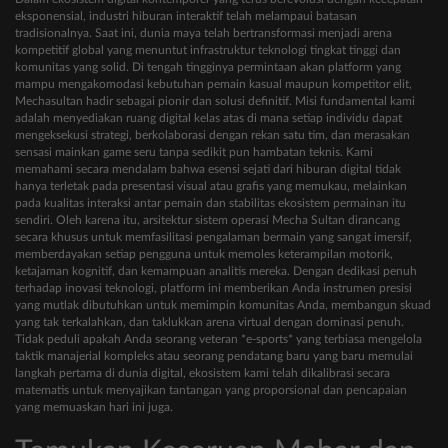
eksponensial, industri hiburan interaktif telah melampaui batasan
tradisionalnya. Saat ini, dunia maya telah bertransformasi menjadi arena
kompetitif global yang menuntut infrastruktur teknologi tingkat tinggi dan
komunitas yang solid. Di tengah tingginya permintaan akan platform yang
mampu mengakomodasi kebutuhan pemain kasual maupun kompetitor elit,
Mechasultan hadir sebagai pionir dan solusi definitif. Misi fundamental kami
adalah menyediakan ruang digital kelas atas di mana setiap individu dapat
mengeksekusi strategi, berkolaborasi dengan rekan satu tim, dan merasakan
sensasi mainkan game seru tanpa sedikit pun hambatan teknis. Kami
memahami secara mendalam bahwa esensi sejati dari hiburan digital tidak
hanya terletak pada presentasi visual atau grafis yang memukau, melainkan
pada kualitas interaksi antar pemain dan stabilitas ekosistem permainan itu
sendiri. Oleh karena itu, arsitektur sistem operasi Mecha Sultan dirancang
secara khusus untuk memfasilitasi pengalaman bermain yang sangat imersif,
memberdayakan setiap pengguna untuk memoles keterampilan motorik,
ketajaman kognitif, dan kemampuan analitis mereka. Dengan dedikasi penuh
terhadap inovasi teknologi, platform ini memberikan Anda instrumen presisi
yang mutlak dibutuhkan untuk memimpin komunitas Anda, membangun skuad
yang tak terkalahkan, dan taklukkan arena virtual dengan dominasi penuh.
Tidak peduli apakah Anda seorang veteran *e-sports* yang terbiasa mengelola
taktik manajerial kompleks atau seorang pendatang baru yang baru memulai
langkah pertama di dunia digital, ekosistem kami telah dikalibrasi secara
matematis untuk menyajikan tantangan yang proporsional dan pencapaian
yang memuaskan hari ini juga.