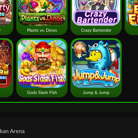
y
Plants vs. Dinos
Crazy Bartender
Gods Slash Fish
Jump & Jump
kkan Arena