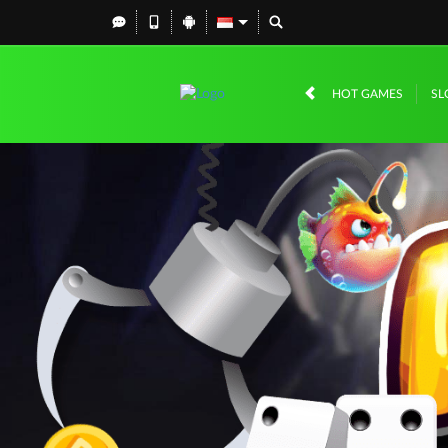
HOT GAMES
SL