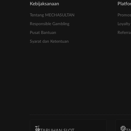
Kebijaksanaan
Platfo
Tentang MECHASULTAN
Promos
Responsible Gambling
Loyalty
Pusat Bantuan
Referra
Syarat dan Ketentuan
TARUHAN SLOT
T