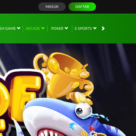
MASUK
DAFTAR
SH GAME
ARCADE
POKER
E-SPORTS
SABUNG AYAM