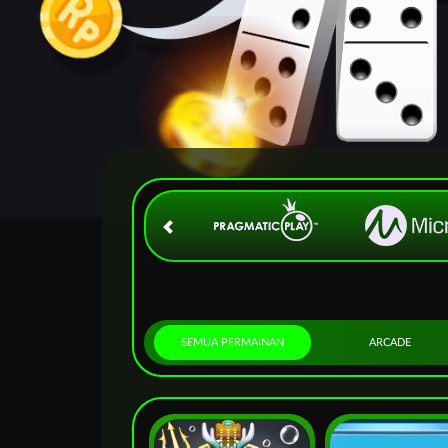
SEMUA PERMAINAN
ARCADE