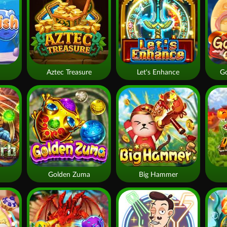
Aztec Treasure
Let's Enhance
Go
Golden Zuma
Big Hammer