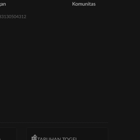
gan
Komunitas
83130504312
O
TARUHAN TOGEL