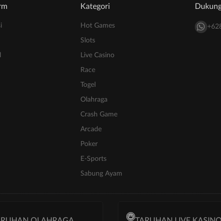
rm
Kategori
Dukun
i
Hot Games
+62
Slots
l
Live Casino
Race
Togel
Olahraga
Crash Game
Arcade
Poker
E-Sports
Sabung Ayam
ARUHAN OLAHRAGA
TARUHAN LIVE KASIN