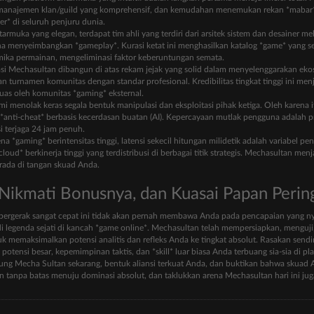
e*, manajemen klan/guild yang komprehensif, dan kemudahan menemukan rekan *mabar*
er* di seluruh penjuru dunia.
tarmuka yang elegan, terdapat tim ahli yang terdiri dari arsitek sistem dan desainer m
 guna menyeimbangkan *gameplay*. Kurasi ketat ini menghasilkan katalog *game* yang
amika permainan, mengeliminasi faktor keberuntungan semata.
i Mechasultan dibangun di atas rekam jejak yang solid dalam menyelenggarakan ekosist
 dan turnamen komunitas dengan standar profesional. Kredibilitas tingkat tinggi ini me
 luas oleh komunitas *gaming* eksternal.
i menolak keras segala bentuk manipulasi dan eksploitasi pihak ketiga. Oleh karena i
nti-cheat* berbasis kecerdasan buatan (AI). Kepercayaan mutlak pengguna adalah prior
i terjaga 24 jam penuh.
a *gaming* berintensitas tinggi, latensi sekecil hitungan milidetik adalah variabe
ud* berkinerja tinggi yang terdistribusi di berbagai titik strategis. Mechasultan men
rada di tangan skuad Anda.
Nikmati Bonusnya, dan Kuasai Papan Perin
ng bergerak sangat cepat ini tidak akan pernah membawa Anda pada pencapaian yang 
i legenda sejati di kancah *game online*. Mechasultan telah mempersiapkan, menguji,
 memaksimalkan potensi analitis dan refleks Anda ke tingkat absolut. Rasakan sendir
potensi besar, kepemimpinan taktis, dan *skill* luar biasa Anda terbuang sia-sia di
gabung Mecha Sultan sekarang, bentuk aliansi terkuat Anda, dan buktikan bahwa skuad
an tanpa batas menuju dominasi absolut, dan taklukkan arena Mechasultan hari ini jug