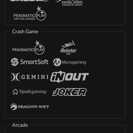
Crash Game
Arcade