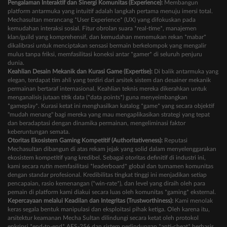
Pengalaman Interaktif dan Sinergi Komunitas (Experience):
Membangun
platform antarmuka yang intuitif adalah langkah pertama menuju imersi total.
Mechasultan merancang *User Experience* (UX) yang difokuskan pada
kemudahan interaksi sosial. Fitur obrolan suara *real-time*, manajemen
klan/guild yang komprehensif, dan kemudahan menemukan rekan *mabar*
dikalibrasi untuk menciptakan sensasi bermain berkelompok yang mengalir
mulus tanpa friksi, memfasilitasi koneksi antar *gamer* di seluruh penjuru
dunia.
Keahlian Desain Mekanik dan Kurasi Game (Expertise):
Di balik antarmuka yang
elegan, terdapat tim ahli yang terdiri dari arsitek sistem dan desainer mekanik
permainan bertaraf internasional. Keahlian teknis mereka dikerahkan untuk
menganalisis jutaan titik data (*data points*) guna menyeimbangkan
*gameplay*. Kurasi ketat ini menghasilkan katalog *game* yang secara objektif
"mudah menang" bagi mereka yang mau mengaplikasikan strategi yang tepat
dan beradaptasi dengan dinamika permainan, mengeliminasi faktor
keberuntungan semata.
Otoritas Ekosistem Gaming Kompetitif (Authoritativeness):
Reputasi
Mechasultan dibangun di atas rekam jejak yang solid dalam menyelenggarakan
ekosistem kompetitif yang kredibel. Sebagai otoritas definitif di industri ini,
kami secara rutin memfasilitasi *leaderboard* global dan turnamen komunitas
dengan standar profesional. Kredibilitas tingkat tinggi ini menjadikan setiap
pencapaian, rasio kemenangan (*win-rate*), dan level yang diraih oleh para
pemain di platform kami diakui secara luas oleh komunitas *gaming* eksternal.
Kepercayaan melalui Keadilan dan Integritas (Trustworthiness):
Kami menolak
keras segala bentuk manipulasi dan eksploitasi pihak ketiga. Oleh karena itu,
arsitektur keamanan Mecha Sultan dilindungi secara ketat oleh protokol
enkripsi *end-to-end* AES-256 dan sistem perlindungan *anti-cheat* berbasis