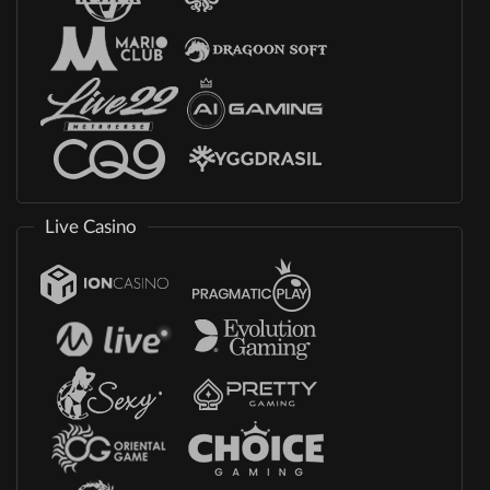
Live Casino