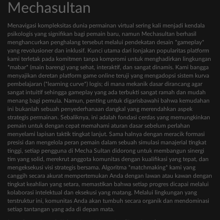
Mechasultan
Menavigasi kompleksitas dunia permainan virtual sering kali menjadi kendala
psikologis yang signifikan bagi pemain baru, namun Mechasultan berhasil
menghancurkan penghalang tersebut melalui pendekatan desain *gameplay*
yang revolusioner dan inklusif. Kunci utama dari lonjakan popularitas platform
kami terletak pada komitmen tanpa kompromi untuk menghadirkan lingkungan
*mabar* (main bareng) yang sehat, interaktif, dan sangat dinamis. Kami bangga
menyajikan deretan platform game online teruji yang mengadopsi sistem kurva
pembelajaran (*learning curve*) logis; di mana mekanik dasar dirancang agar
sangat intuitif sehingga gameplay yang ada terbukti sangat ramah dan mudah
menang bagi pemula. Namun, penting untuk digarisbawahi bahwa kemudahan
ini bukanlah sebuah penyederhanaan dangkal yang merendahkan aspek
strategis permainan. Sebaliknya, ini adalah fondasi cerdas yang memungkinkan
pemain untuk dengan cepat memahami aturan dasar sebelum perlahan
menyelami lapisan taktik tingkat lanjut. Sama halnya dengan meracik formasi
presisi dan mengelola peran pemain dalam sebuah simulasi manajerial tingkat
tinggi, setiap pengguna di Mecha Sultan didorong untuk membangun sinergi
tim yang solid, merekrut anggota komunitas dengan kualifikasi yang tepat, dan
mengeksekusi visi strategis bersama. Algoritma *matchmaking* kami yang
canggih secara akurat mempertemukan Anda dengan lawan atau kawan dengan
tingkat keahlian yang setara, memastikan bahwa setiap progres dicapai melalui
kolaborasi intelektual dan eksekusi yang matang. Melalui lingkungan yang
terstruktur ini, komunitas Anda akan tumbuh secara organik dan mendominasi
setiap tantangan yang ada di depan mata.