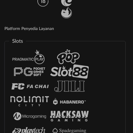
Platform Penyedia Layanan
Slots