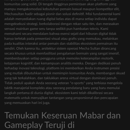
komunitas yang solid. Di tengah tingginya permintaan akan platform yang
mampu mengakomodasi kebutuhan pemain kasual maupun kompetitor elit,
Mechasultan hadir sebagai pionir dan solusi definitif. Misi fundamental kami
adalah menyediakan ruang digital kelas atas di mana setiap individu dapat
mengeksekusi strategi, berkolaborasi dengan rekan satu tim, dan merasakan
sensasi mainkan game seru tanpa sedikit pun hambatan teknis. Kami
memahami secara mendalam bahwa esensi sejati dari hiburan digital tidak
hanya terletak pada presentasi visual atau grafis yang memukau, melainkan
pada kualitas interaksi antar pemain dan stabilitas ekosistem permainan itu
sendiri. Oleh karena itu, arsitektur sistem operasi Mecha Sultan dirancang
secara khusus untuk memfasilitasi pengalaman bermain yang sangat imersif,
memberdayakan setiap pengguna untuk memoles keterampilan motorik,
ketajaman kognitif, dan kemampuan analitis mereka. Dengan dedikasi penuh
terhadap inovasi teknologi, platform ini memberikan Anda instrumen presisi
yang mutlak dibutuhkan untuk memimpin komunitas Anda, membangun skuad
yang tak terkalahkan, dan taklukkan arena virtual dengan dominasi penuh.
Tidak peduli apakah Anda seorang veteran *e-sports* yang terbiasa mengelola
taktik manajerial kompleks atau seorang pendatang baru yang baru memulai
langkah pertama di dunia digital, ekosistem kami telah dikalibrasi secara
matematis untuk menyajikan tantangan yang proporsional dan pencapaian
yang memuaskan hari ini juga.
Temukan Keseruan Mabar dan
Gameplay Teruji di