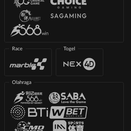
Race
Togel
Olahraga