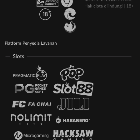
Hak cipta dilindungi | 18+
Platform Penyedia Layanan
Slots