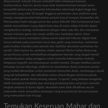
eksponensial, industri hiburan interaktif telah melampaui batasan
tradisionalnya. Saat ini, dunia maya telah bertransformasi menjadi arena
kompetitif global yang menuntut infrastruktur teknologi tingkat tinggi dan
komunitas yang solid. Di tengah tingginya permintaan akan platform yang
mampu mengakomodasi kebutuhan pemain kasual maupun kompetitor elit,
Mechasultan hadir sebagai pionir dan solusi definitif. Misi fundamental kami
adalah menyediakan ruang digital kelas atas di mana setiap individu dapat
mengeksekusi strategi, berkolaborasi dengan rekan satu tim, dan merasakan
sensasi mainkan game seru tanpa sedikit pun hambatan teknis. Kami
memahami secara mendalam bahwa esensi sejati dari hiburan digital tidak
hanya terletak pada presentasi visual atau grafis yang memukau, melainkan
pada kualitas interaksi antar pemain dan stabilitas ekosistem permainan itu
sendiri. Oleh karena itu, arsitektur sistem operasi Mecha Sultan dirancang
secara khusus untuk memfasilitasi pengalaman bermain yang sangat imersif,
memberdayakan setiap pengguna untuk memoles keterampilan motorik,
ketajaman kognitif, dan kemampuan analitis mereka. Dengan dedikasi penuh
terhadap inovasi teknologi, platform ini memberikan Anda instrumen presisi
yang mutlak dibutuhkan untuk memimpin komunitas Anda, membangun skuad
yang tak terkalahkan, dan taklukkan arena virtual dengan dominasi penuh.
Tidak peduli apakah Anda seorang veteran *e-sports* yang terbiasa mengelola
taktik manajerial kompleks atau seorang pendatang baru yang baru memulai
langkah pertama di dunia digital, ekosistem kami telah dikalibrasi secara
matematis untuk menyajikan tantangan yang proporsional dan pencapaian
yang memuaskan hari ini juga.
Temukan Keseruan Mabar dan