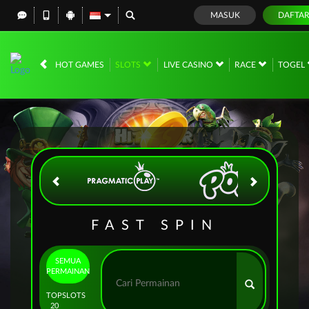
MASUK
DAFTA
IDR
12,732,125,
HOT GAMES
SLOTS
LIVE CASINO
RACE
TOGEL
FAST SPIN
SEMUA
PERMAINAN
TOP
SLOTS
20