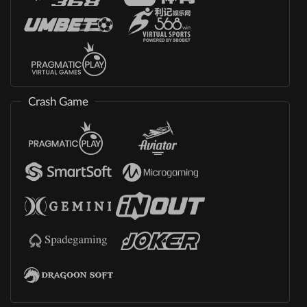
Crash Game