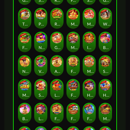
God Of Wealth
Summer Splash Paradise
Roma
Fortune Jewels III
Space Conquest
Goddess Of Egypt
The Maya Myth
Pai Gow Ways
Rich Cai Shen
Mighty Sevens
Money Empire
Wild Mafia
Fruits Mania
Neon Fantasy
Golden Horse Ride
Muay Thai Fighter
Imperial Majesty
Boxing Fury
Nezha
Vegas Hot Fruit
Apollo Ray of Luck
Fortune Jewels I
Money Dragon
Safari Blitz
Mushroom Bandit
Snake Treasure
Lucky Fortune
Fiery Lava
Honey Trap
Heavenly Fortunes 2
Blade of Fortune
Legend of Nian
Fortune Jewels II
Fortune Lions
Frosty and Flamy
Mining Bonanza