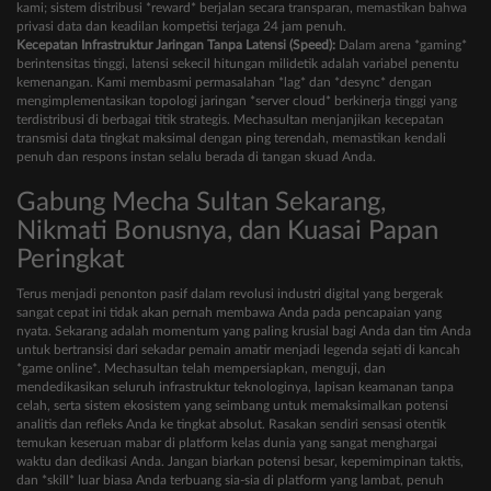
kami; sistem distribusi *reward* berjalan secara transparan, memastikan bahwa
privasi data dan keadilan kompetisi terjaga 24 jam penuh.
Kecepatan Infrastruktur Jaringan Tanpa Latensi (Speed):
Dalam arena *gaming*
berintensitas tinggi, latensi sekecil hitungan milidetik adalah variabel penentu
kemenangan. Kami membasmi permasalahan *lag* dan *desync* dengan
mengimplementasikan topologi jaringan *server cloud* berkinerja tinggi yang
terdistribusi di berbagai titik strategis. Mechasultan menjanjikan kecepatan
transmisi data tingkat maksimal dengan ping terendah, memastikan kendali
penuh dan respons instan selalu berada di tangan skuad Anda.
Gabung Mecha Sultan Sekarang,
Nikmati Bonusnya, dan Kuasai Papan
Peringkat
Terus menjadi penonton pasif dalam revolusi industri digital yang bergerak
sangat cepat ini tidak akan pernah membawa Anda pada pencapaian yang
nyata. Sekarang adalah momentum yang paling krusial bagi Anda dan tim Anda
untuk bertransisi dari sekadar pemain amatir menjadi legenda sejati di kancah
*game online*. Mechasultan telah mempersiapkan, menguji, dan
mendedikasikan seluruh infrastruktur teknologinya, lapisan keamanan tanpa
celah, serta sistem ekosistem yang seimbang untuk memaksimalkan potensi
analitis dan refleks Anda ke tingkat absolut. Rasakan sendiri sensasi otentik
temukan keseruan mabar di platform kelas dunia yang sangat menghargai
waktu dan dedikasi Anda. Jangan biarkan potensi besar, kepemimpinan taktis,
dan *skill* luar biasa Anda terbuang sia-sia di platform yang lambat, penuh