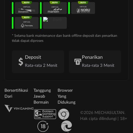
* Selama bank maintenance dan bank offline deposit dan penarikan
tidak dapat diproses
Deposit
Penarikan
Rata-rata 2 Menit
Rata-rata 3 Menit
Bersertifikasi
Tanggung
Browser
Dari
Jawab
Yang
Bermain
Didukung
©2026 MECHASULTAN.
Hak cipta dilindungi | 18+