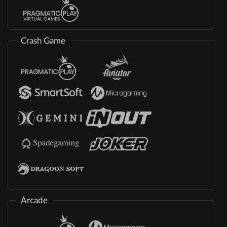
Crash Game
Arcade