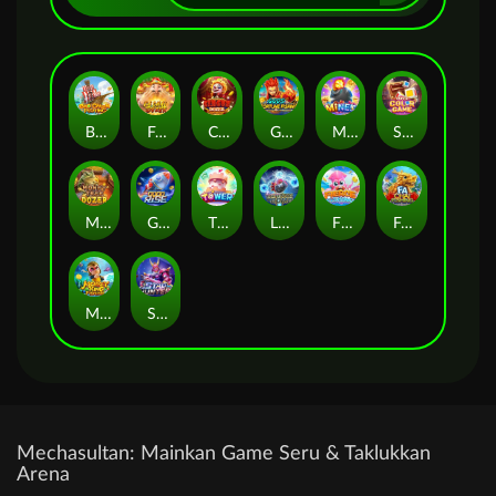
BAO CHUAN FISHING
FA CHAI DOZER
CIRCUS DOZER
Gods Fortune Fishing
MINES
SUPER COLOR GAME
MONEY TREE DOZER
Go Go Rise
TOWER
LIGHTNING BOMB
FIERCE FISHING
FA CHAI FISHING
MONKEY KING FISHING
STAR HUNTER
Mechasultan: Mainkan Game Seru & Taklukkan
Arena