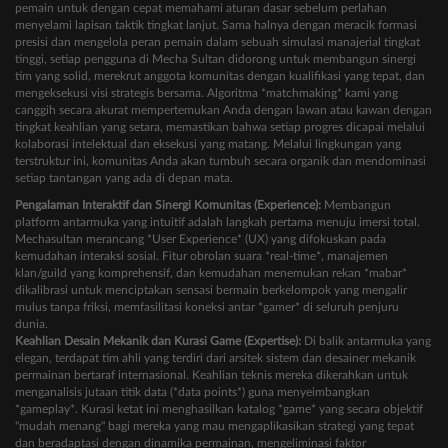
pemain untuk dengan cepat memahami aturan dasar sebelum perlahan
menyelami lapisan taktik tingkat lanjut. Sama halnya dengan meracik formasi
presisi dan mengelola peran pemain dalam sebuah simulasi manajerial tingkat
tinggi, setiap pengguna di Mecha Sultan didorong untuk membangun sinergi
tim yang solid, merekrut anggota komunitas dengan kualifikasi yang tepat, dan
mengeksekusi visi strategis bersama. Algoritma *matchmaking* kami yang
canggih secara akurat mempertemukan Anda dengan lawan atau kawan dengan
tingkat keahlian yang setara, memastikan bahwa setiap progres dicapai melalui
kolaborasi intelektual dan eksekusi yang matang. Melalui lingkungan yang
terstruktur ini, komunitas Anda akan tumbuh secara organik dan mendominasi
setiap tantangan yang ada di depan mata.
Pengalaman Interaktif dan Sinergi Komunitas (Experience):
Membangun
platform antarmuka yang intuitif adalah langkah pertama menuju imersi total.
Mechasultan merancang *User Experience* (UX) yang difokuskan pada
kemudahan interaksi sosial. Fitur obrolan suara *real-time*, manajemen
klan/guild yang komprehensif, dan kemudahan menemukan rekan *mabar*
dikalibrasi untuk menciptakan sensasi bermain berkelompok yang mengalir
mulus tanpa friksi, memfasilitasi koneksi antar *gamer* di seluruh penjuru
dunia.
Keahlian Desain Mekanik dan Kurasi Game (Expertise):
Di balik antarmuka yang
elegan, terdapat tim ahli yang terdiri dari arsitek sistem dan desainer mekanik
permainan bertaraf internasional. Keahlian teknis mereka dikerahkan untuk
menganalisis jutaan titik data (*data points*) guna menyeimbangkan
*gameplay*. Kurasi ketat ini menghasilkan katalog *game* yang secara objektif
"mudah menang" bagi mereka yang mau mengaplikasikan strategi yang tepat
dan beradaptasi dengan dinamika permainan, mengeliminasi faktor