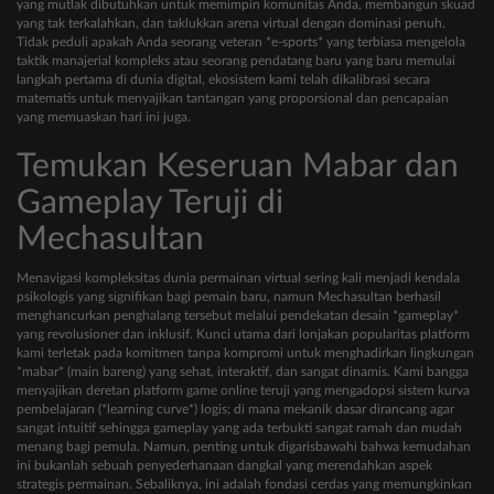
yang mutlak dibutuhkan untuk memimpin komunitas Anda, membangun skuad
yang tak terkalahkan, dan taklukkan arena virtual dengan dominasi penuh.
Tidak peduli apakah Anda seorang veteran *e-sports* yang terbiasa mengelola
taktik manajerial kompleks atau seorang pendatang baru yang baru memulai
langkah pertama di dunia digital, ekosistem kami telah dikalibrasi secara
matematis untuk menyajikan tantangan yang proporsional dan pencapaian
yang memuaskan hari ini juga.
Temukan Keseruan Mabar dan
Gameplay Teruji di
Mechasultan
Menavigasi kompleksitas dunia permainan virtual sering kali menjadi kendala
psikologis yang signifikan bagi pemain baru, namun Mechasultan berhasil
menghancurkan penghalang tersebut melalui pendekatan desain *gameplay*
yang revolusioner dan inklusif. Kunci utama dari lonjakan popularitas platform
kami terletak pada komitmen tanpa kompromi untuk menghadirkan lingkungan
*mabar* (main bareng) yang sehat, interaktif, dan sangat dinamis. Kami bangga
menyajikan deretan platform game online teruji yang mengadopsi sistem kurva
pembelajaran (*learning curve*) logis; di mana mekanik dasar dirancang agar
sangat intuitif sehingga gameplay yang ada terbukti sangat ramah dan mudah
menang bagi pemula. Namun, penting untuk digarisbawahi bahwa kemudahan
ini bukanlah sebuah penyederhanaan dangkal yang merendahkan aspek
strategis permainan. Sebaliknya, ini adalah fondasi cerdas yang memungkinkan